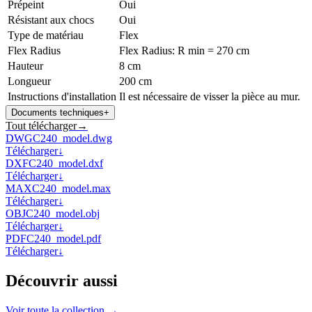
Prépeint
Oui
Résistant aux chocs
Oui
Type de matériau
Flex
Flex Radius
Flex Radius: R min = 270 cm
Hauteur
8 cm
Longueur
200 cm
Instructions d'installation
Il est nécessaire de visser la pièce au mur.
Documents techniques
+
Tout télécharger
→
DWG
C240_model.dwg
Télécharger
↓
DXF
C240_model.dxf
Télécharger
↓
MAX
C240_model.max
Télécharger
↓
OBJ
C240_model.obj
Télécharger
↓
PDF
C240_model.pdf
Télécharger
↓
Découvrir aussi
Voir toute la collection →