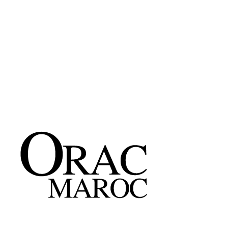
L 200 * H 12 * P 6 cm
270 Dh/ml
Découvrir
→