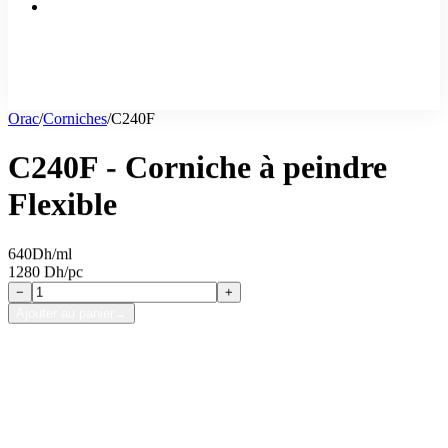
Orac
/
Corniches
/
C240F
C240F - Corniche à peindre
Flexible
640
Dh/ml
1280 Dh/pc
−
+
Ajouter au panier
→