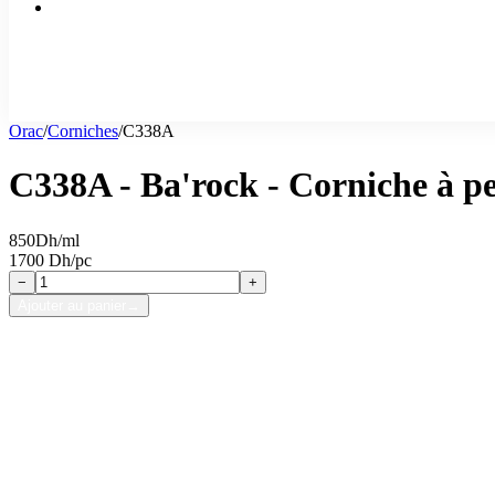
Orac
/
Corniches
/
C338A
C338A - Ba'rock - Corniche à p
850
Dh/ml
1700 Dh/pc
−
+
Ajouter au panier
→