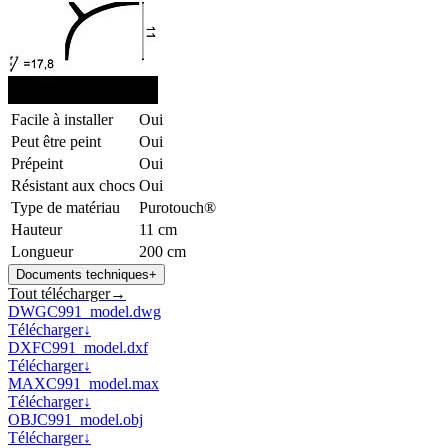
Facile à installer
Oui
Peut être peint
Oui
Prépeint
Oui
Résistant aux chocs
Oui
Type de matériau
Purotouch®
Hauteur
11 cm
Longueur
200 cm
Documents techniques
+
Tout télécharger
→
DWG
C991_model.dwg
Télécharger
↓
DXF
C991_model.dxf
Télécharger
↓
MAX
C991_model.max
Télécharger
↓
OBJ
C991_model.obj
Télécharger
↓