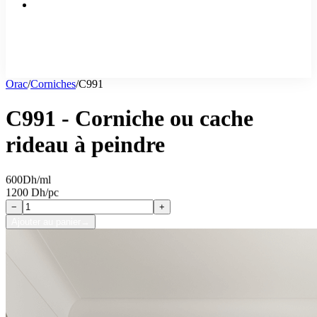
Orac
/
Corniches
/
C991
C991 - Corniche ou cache
rideau à peindre
600
Dh/ml
1200 Dh/pc
−
+
Ajouter au panier
→