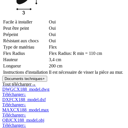
Facile à installer
Oui
Peut être peint
Oui
Prépeint
Oui
Résistant aux chocs
Oui
Type de matériau
Flex
Flex Radius
Flex Radius: R min = 110 cm
Hauteur
3,4 cm
Longueur
200 cm
Instructions d'installation
Il est nécessaire de visser la pièce au mur.
Documents techniques
+
Tout télécharger
→
DWG
CX188_model.dwg
Télécharger
↓
DXF
CX188_model.dxf
Télécharger
↓
MAX
CX188_model.max
Télécharger
↓
OBJ
CX188_model.obj
Télécharger
↓