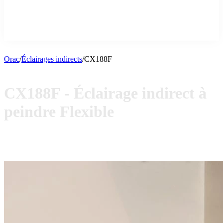
Orac
/
Éclairages indirects
/
CX188F
CX188F - Éclairage indirect à
peindre Flexible