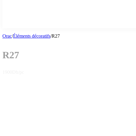
Orac
/
Éléments décoratifs
/
R27
R27
1900
Dh/pc