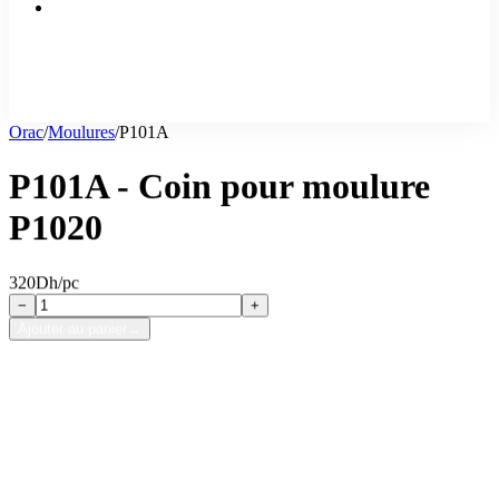
Orac
/
Moulures
/
P101A
P101A - Coin pour moulure
P1020
320
Dh/pc
−
+
Ajouter au panier
→