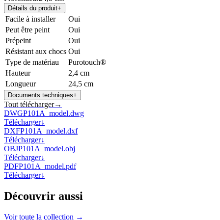
Détails du produit
+
Facile à installer
Oui
Peut être peint
Oui
Prépeint
Oui
Résistant aux chocs
Oui
Type de matériau
Purotouch®
Hauteur
2,4 cm
Longueur
24,5 cm
Documents techniques
+
Tout télécharger
→
DWG
P101A_model.dwg
Télécharger
↓
DXF
P101A_model.dxf
Télécharger
↓
OBJ
P101A_model.obj
Télécharger
↓
PDF
P101A_model.pdf
Télécharger
↓
Découvrir aussi
Voir toute la collection →