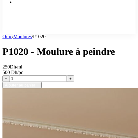
Orac
/
Moulures
/
P1020
P1020 - Moulure à peindre
250
Dh/ml
500 Dh/pc
−
+
Ajouter au panier
→