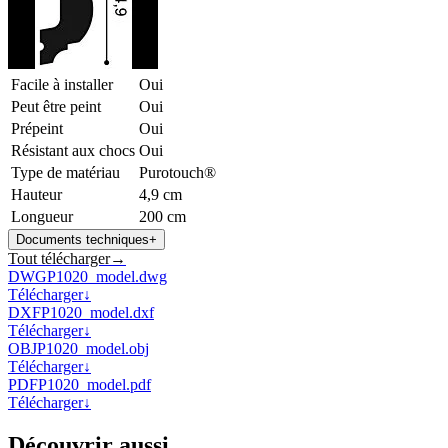
Facile à installer
Oui
Peut être peint
Oui
Prépeint
Oui
Résistant aux chocs
Oui
Type de matériau
Purotouch®
Hauteur
4,9 cm
Longueur
200 cm
Documents techniques
+
Tout télécharger
→
DWG
P1020_model.dwg
Télécharger
↓
DXF
P1020_model.dxf
Télécharger
↓
OBJ
P1020_model.obj
Télécharger
↓
PDF
P1020_model.pdf
Télécharger
↓
Découvrir aussi