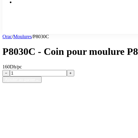
Orac
/
Moulures
/
P8030C
P8030C - Coin pour moulure P
160
Dh/pc
−
+
Ajouter au panier
→