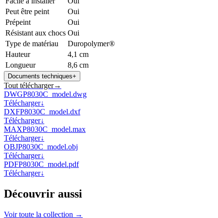
Facile à installer
Oui
Peut être peint
Oui
Prépeint
Oui
Résistant aux chocs
Oui
Type de matériau
Duropolymer®
Hauteur
4,1 cm
Longueur
8,6 cm
Documents techniques
+
Tout télécharger
→
DWG
P8030C_model.dwg
Télécharger
↓
DXF
P8030C_model.dxf
Télécharger
↓
MAX
P8030C_model.max
Télécharger
↓
OBJ
P8030C_model.obj
Télécharger
↓
PDF
P8030C_model.pdf
Télécharger
↓
Découvrir aussi
Voir toute la collection →