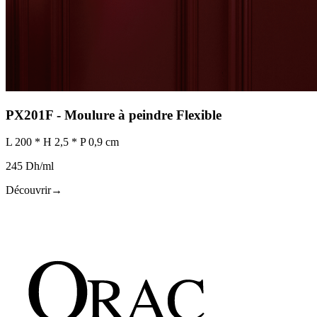
PX201F - Moulure à peindre Flexible
L 200 * H 2,5 * P 0,9 cm
245 Dh/ml
Découvrir
→