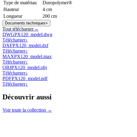
Type de matériau
Duropolymer®
Hauteur
4 cm
Longueur
200 cm
Documents techniques
+
Tout télécharger
→
DWG
PX120_model.dwg
Télécharger
↓
DXF
PX120_model.dxf
Télécharger
↓
MAX
PX120_model.max
Télécharger
↓
OBJ
PX120_model.obj
Télécharger
↓
PDF
PX120_model.pdf
Télécharger
↓
Découvrir aussi
Voir toute la collection →