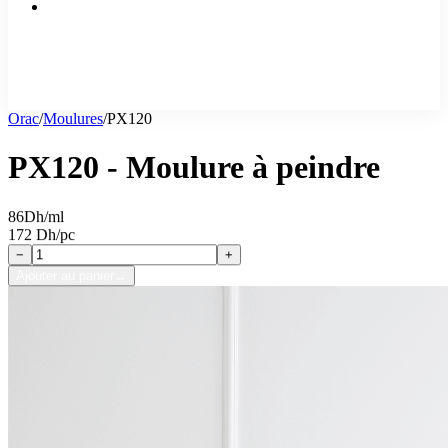
Orac
/
Moulures
/
PX120
PX120 - Moulure à peindre
86
Dh/ml
172 Dh/pc
−
+
Ajouter au panier
→