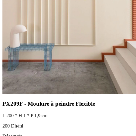
PX209F - Moulure à peindre Flexible
L 200 * H 1 * P 1,9 cm
200 Dh/ml