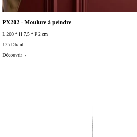
PX202 - Moulure à peindre
L 200 * H 7,5 * P 2 cm
175 Dh/ml
Découvrir
→