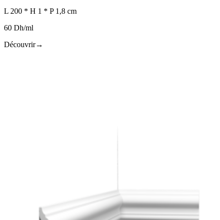
L 200 * H 1 * P 1,8 cm
60 Dh/ml
Découvrir
→