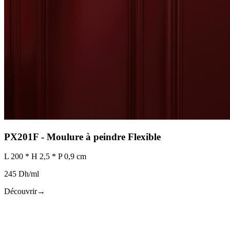
PX201F - Moulure à peindre Flexible
L 200 * H 2,5 * P 0,9 cm
245 Dh/ml
Découvrir
→