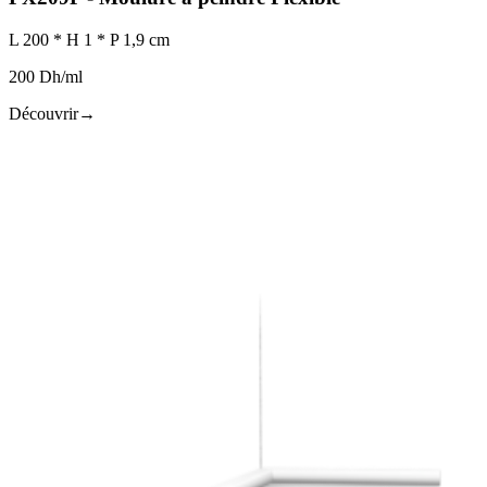
L 200 * H 1 * P 1,9 cm
200 Dh/ml
Découvrir
→