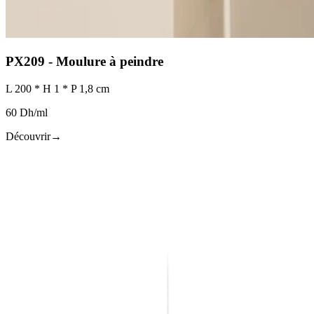
PX209 - Moulure à peindre
L 200 * H 1 * P 1,8 cm
60 Dh/ml
Découvrir
→