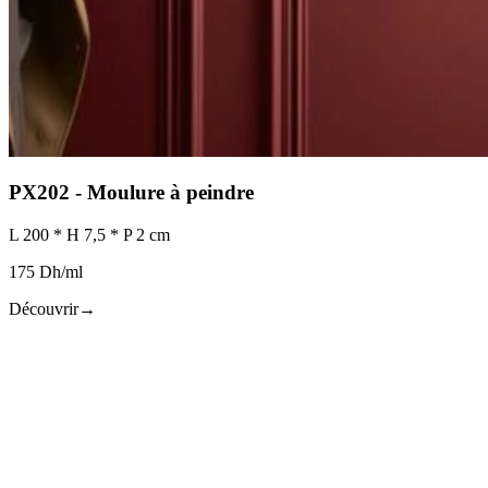
PX202 - Moulure à peindre
L 200 * H 7,5 * P 2 cm
175 Dh/ml
Découvrir
→