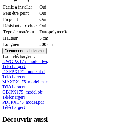
Facile à installer
Oui
Peut être peint
Oui
Prépeint
Oui
Résistant aux chocs
Oui
Type de matériau
Duropolymer®
Hauteur
5 cm
Longueur
200 cm
Documents techniques
+
Tout télécharger
→
DWG
PX175_model.dwg
Télécharger
↓
DXF
PX175_model.dxf
Télécharger
↓
MAX
PX175_model.max
Télécharger
↓
OBJ
PX175_model.obj
Télécharger
↓
PDF
PX175_model.pdf
Télécharger
↓
Découvrir aussi