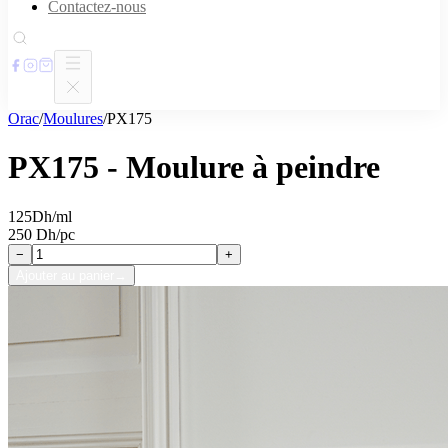
Contactez-nous
Orac
/
Moulures
/
PX175
PX175 - Moulure à peindre
125
Dh/ml
250 Dh/pc
−
+
Ajouter au panier
→