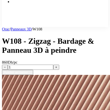
Orac
/
Panneaux 3D
/
W108
W108 - Zigzag - Bardage &
Panneau 3D à peindre
860
Dh/pc
−
+
Ajouter au panier
→