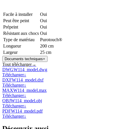
Facile à installer
Oui
Peut être peint
Oui
Prépeint
Oui
Résistant aux chocs
Oui
Type de matériau
Purotouch®
Longueur
200 cm
Largeur
25 cm
Documents techniques
+
Tout télécharger
→
DWG
W114_model.dwg
Télécharger
↓
DXF
W114_model.dxf
Télécharger
↓
MAX
W114_model.max
Télécharger
↓
OBJ
W114_model.obj
Télécharger
↓
PDF
W114_model.pdf
Télécharger
↓
Découvrir aussi