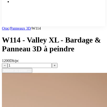
Orac
/
Panneaux 3D
/
W114
W114 - Valley XL - Bardage &
Panneau 3D à peindre
1200
Dh/pc
−
+
Ajouter au panier
→