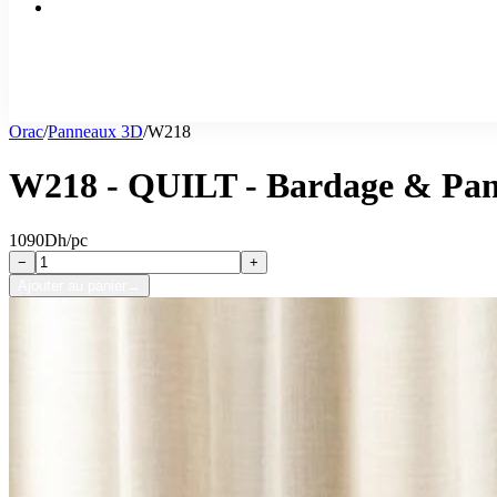
Orac
/
Panneaux 3D
/
W218
W218 - QUILT - Bardage & Pan
1090
Dh/pc
−
+
Ajouter au panier
→