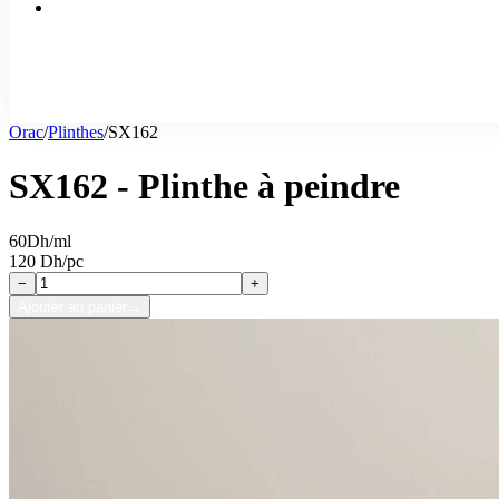
Orac
/
Plinthes
/
SX162
SX162 - Plinthe à peindre
60
Dh/ml
120 Dh/pc
−
+
Ajouter au panier
→