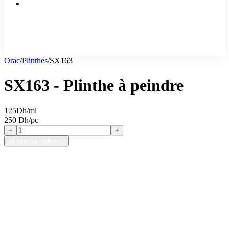
Orac
/
Plinthes
/
SX163
SX163 - Plinthe à peindre
125
Dh/ml
250 Dh/pc
−
+
Ajouter au panier
→