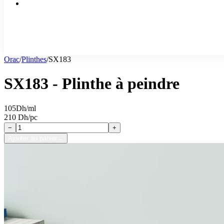
Orac
/
Plinthes
/
SX183
SX183 - Plinthe à peindre
105
Dh/ml
210 Dh/pc
−
+
Ajouter au panier
→