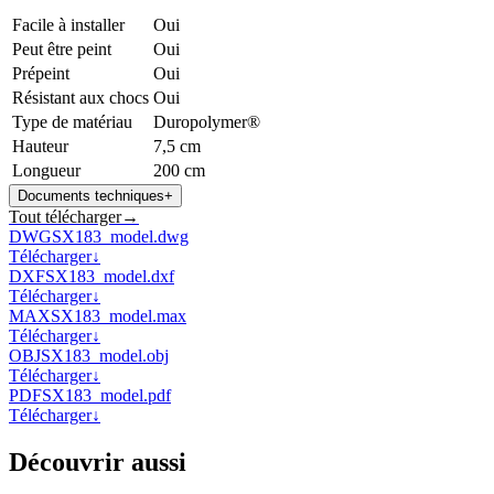
Facile à installer
Oui
Peut être peint
Oui
Prépeint
Oui
Résistant aux chocs
Oui
Type de matériau
Duropolymer®
Hauteur
7,5 cm
Longueur
200 cm
Documents techniques
+
Tout télécharger
→
DWG
SX183_model.dwg
Télécharger
↓
DXF
SX183_model.dxf
Télécharger
↓
MAX
SX183_model.max
Télécharger
↓
OBJ
SX183_model.obj
Télécharger
↓
PDF
SX183_model.pdf
Télécharger
↓
Découvrir aussi