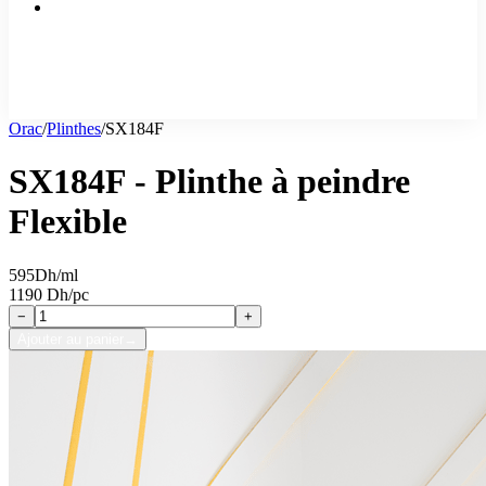
Orac
/
Plinthes
/
SX184F
SX184F - Plinthe à peindre
Flexible
595
Dh/ml
1190 Dh/pc
−
+
Ajouter au panier
→