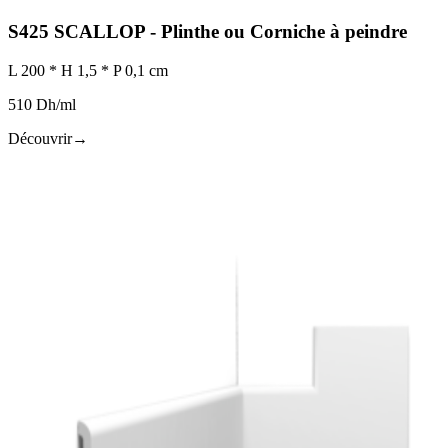
S425 SCALLOP - Plinthe ou Corniche à peindre
L 200 * H 1,5 * P 0,1 cm
510 Dh/ml
Découvrir
→