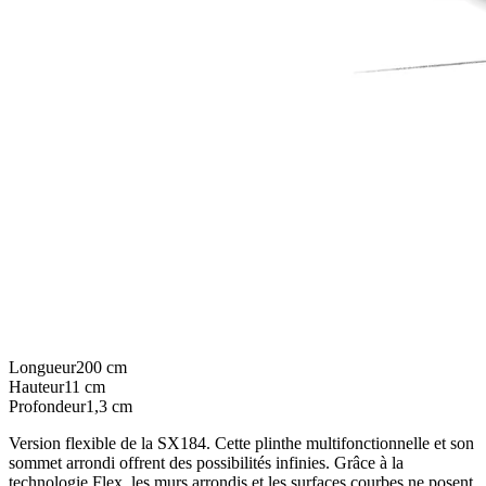
Longueur
200
cm
Hauteur
11
cm
Profondeur
1,3
cm
Version flexible de la SX184. Cette plinthe multifonctionnelle et son
sommet arrondi offrent des possibilités infinies. Grâce à la
technologie Flex. les murs arrondis et les surfaces courbes ne posent