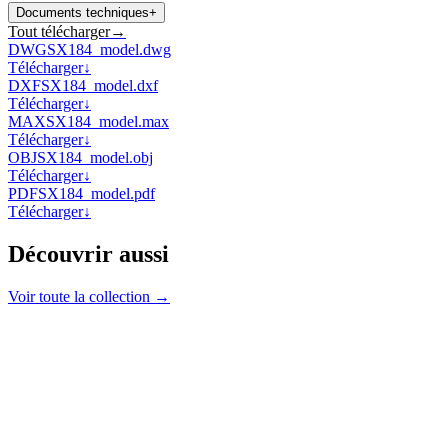
Documents techniques
+
Tout télécharger
→
DWG
SX184_model.dwg
Télécharger
↓
DXF
SX184_model.dxf
Télécharger
↓
MAX
SX184_model.max
Télécharger
↓
OBJ
SX184_model.obj
Télécharger
↓
PDF
SX184_model.pdf
Télécharger
↓
Découvrir aussi
Voir toute la collection →