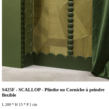
S425F - SCALLOP - Plinthe ou Corniche à peindre
flexible
L 200 * H 15 * P 1 cm