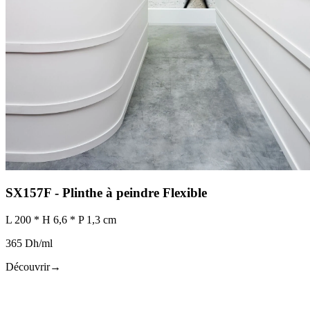
SX157F - Plinthe à peindre Flexible
L 200 * H 6,6 * P 1,3 cm
365 Dh/ml
Découvrir
→