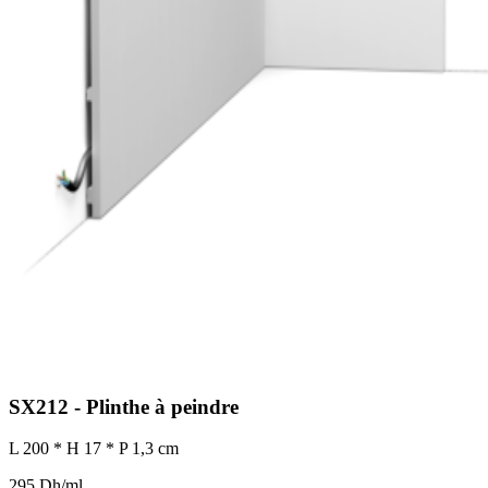
SX212 - Plinthe à peindre
L 200 * H 17 * P 1,3 cm
295 Dh/ml