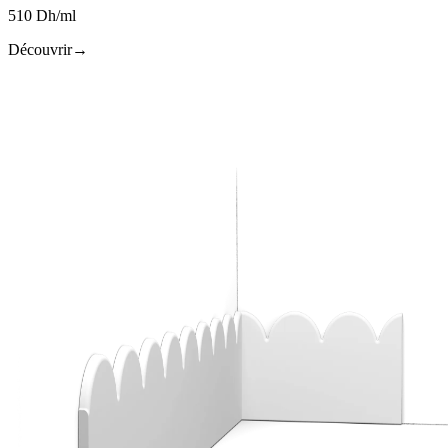
510 Dh/ml
Découvrir
→