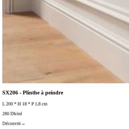
SX206 - Plinthe à peindre
L 200 * H 18 * P 1,8 cm
280 Dh/ml
Découvrir
→