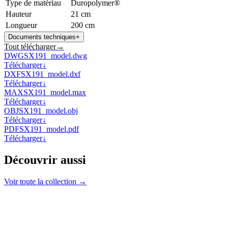
Type de matériau
Duropolymer®
Hauteur
21 cm
Longueur
200 cm
Documents techniques
+
Tout télécharger
→
DWG
SX191_model.dwg
Télécharger
↓
DXF
SX191_model.dxf
Télécharger
↓
MAX
SX191_model.max
Télécharger
↓
OBJ
SX191_model.obj
Télécharger
↓
PDF
SX191_model.pdf
Télécharger
↓
Découvrir aussi
Voir toute la collection →