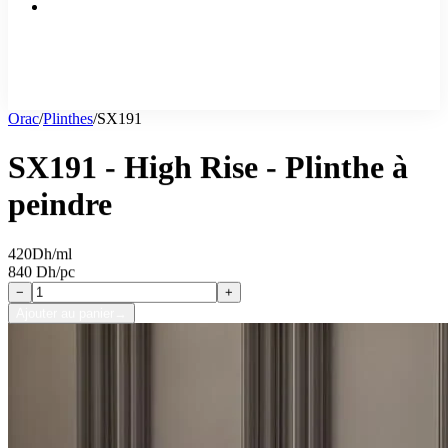
Orac
/
Plinthes
/
SX191
SX191 - High Rise - Plinthe à
peindre
420
Dh/ml
840 Dh/pc
−
+
Ajouter au panier
→