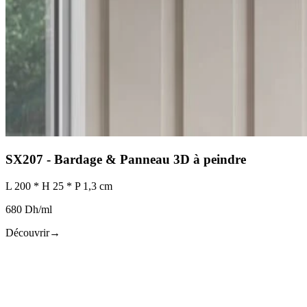
SX207 - Bardage & Panneau 3D à peindre
L 200 * H 25 * P 1,3 cm
680 Dh/ml
Découvrir
→