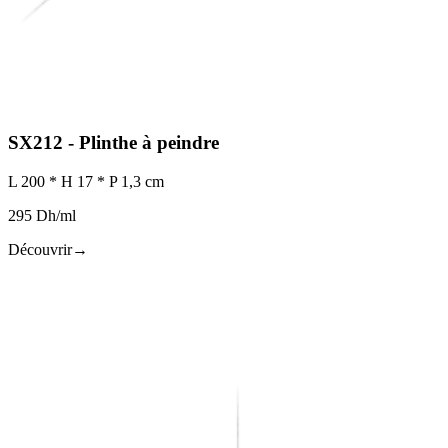
SX212 - Plinthe à peindre
L 200 * H 17 * P 1,3 cm
295 Dh/ml
Découvrir
→