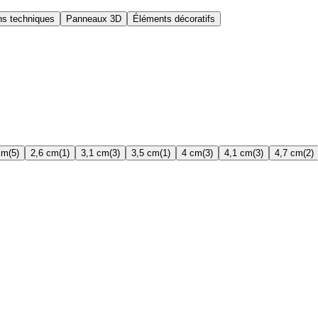
ns techniques
Panneaux 3D
Éléments décoratifs
cm
(5)
2,6 cm
(1)
3,1 cm
(3)
3,5 cm
(1)
4 cm
(3)
4,1 cm
(3)
4,7 cm
(2)