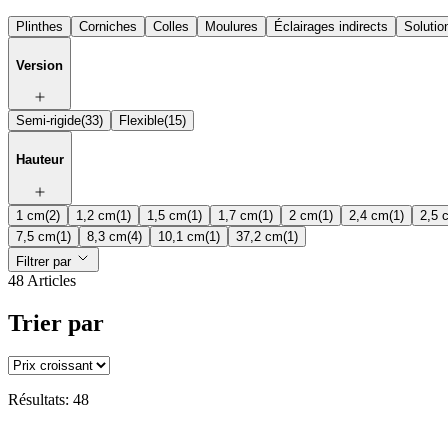
Plinthes
Corniches
Colles
Moulures
Éclairages indirects
Solutio
Version
Semi-rigide
(33)
Flexible
(15)
Hauteur
1 cm
(2)
1,2 cm
(1)
1,5 cm
(1)
1,7 cm
(1)
2 cm
(1)
2,4 cm
(1)
2,5 
7,5 cm
(1)
8,3 cm
(4)
10,1 cm
(1)
37,2 cm
(1)
Filtrer par
48 Articles
Trier par
Résultats: 48