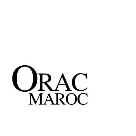
L 200 * H 2,5 * P 0,9 cm
245 Dh/ml
Découvrir
→