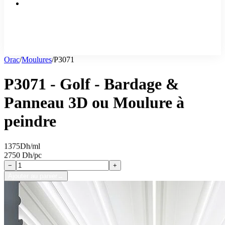
Orac
/
Moulures
/
P3071
P3071 - Golf - Bardage &
Panneau 3D ou Moulure à
peindre
1375
Dh/ml
2750 Dh/pc
−
+
Ajouter au panier
→