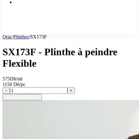
Orac
/
Plinthes
/
SX173F
SX173F - Plinthe à peindre
Flexible
575
Dh/ml
1150 Dh/pc
−
+
Ajouter au panier
→