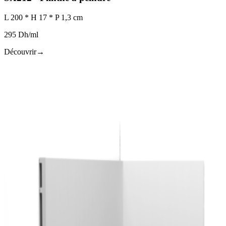
L 200 * H 17 * P 1,3 cm
295 Dh/ml
Découvrir
→