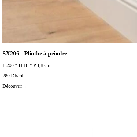
SX206 - Plinthe à peindre
L 200 * H 18 * P 1,8 cm
280 Dh/ml
Découvrir
→