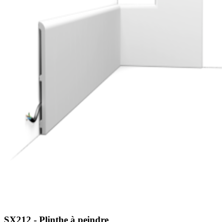
SX212 - Plinthe à peindre