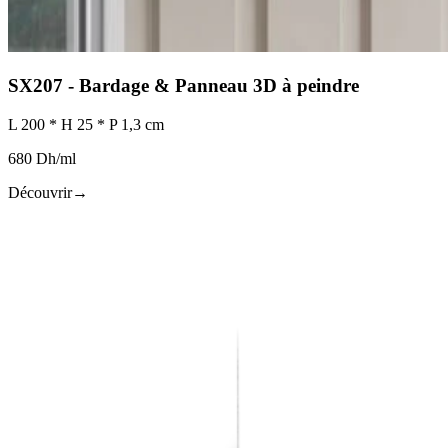
SX207 - Bardage & Panneau 3D à peindre
L 200 * H 25 * P 1,3 cm
680 Dh/ml
Découvrir
→