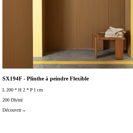
SX194F - Plinthe à peindre Flexible
L 200 * H 2 * P 1 cm
200 Dh/ml
Découvrir
→