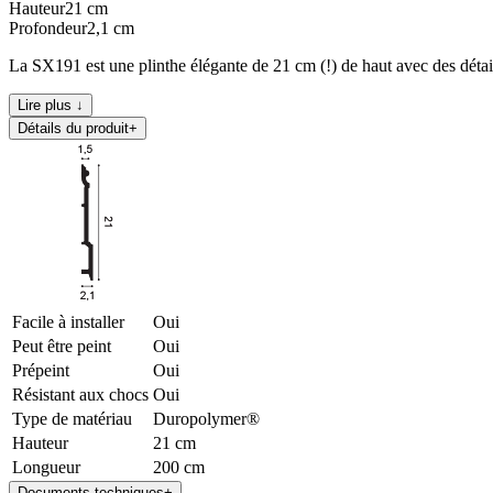
Hauteur
21
cm
Profondeur
2,1
cm
La SX191 est une plinthe élégante de 21 cm (!) de haut avec des détails
Lire plus ↓
Détails du produit
+
Facile à installer
Oui
Peut être peint
Oui
Prépeint
Oui
Résistant aux chocs
Oui
Type de matériau
Duropolymer®
Hauteur
21 cm
Longueur
200 cm
Documents techniques
+