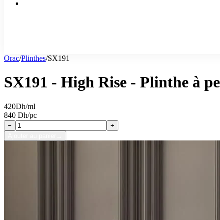
Orac
/
Plinthes
/
SX191
SX191 - High Rise - Plinthe à p
420
Dh/ml
840 Dh/pc
−
+
Ajouter au panier
→