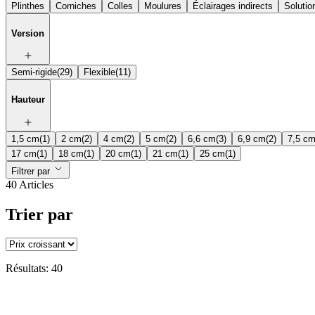
Plinthes
Corniches
Colles
Moulures
Éclairages indirects
Solutio
Version
Semi-rigide
(29)
Flexible
(11)
Hauteur
1,5 cm
(1)
2 cm
(2)
4 cm
(2)
5 cm
(2)
6,6 cm
(3)
6,9 cm
(2)
7,5 c
17 cm
(1)
18 cm
(1)
20 cm
(1)
21 cm
(1)
25 cm
(1)
Filtrer par
40 Articles
Trier par
Résultats: 40