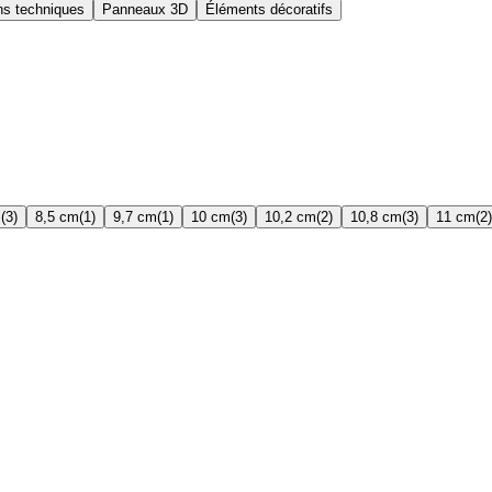
ns techniques
Panneaux 3D
Éléments décoratifs
m
(3)
8,5 cm
(1)
9,7 cm
(1)
10 cm
(3)
10,2 cm
(2)
10,8 cm
(3)
11 cm
(2)