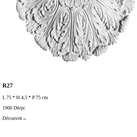
R27
L 75 * H 4,5 * P 75 cm
1900 Dh/pc
Découvrir
→