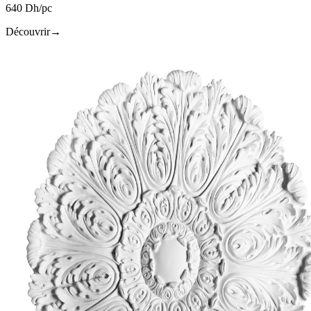
640 Dh/pc
Découvrir
→