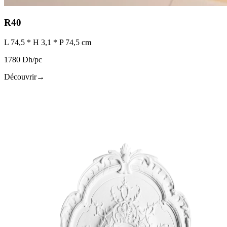
R40
L 74,5 * H 3,1 * P 74,5 cm
1780 Dh/pc
Découvrir
→