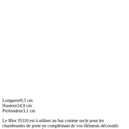
Longueur
9,5
cm
Hauteur
24,9
cm
Profondeur
3,1
cm
Le Bloc D310 est à utiliser au bas comme socle pour les
chambranles de porte en complémant de vos éléments décoratifs