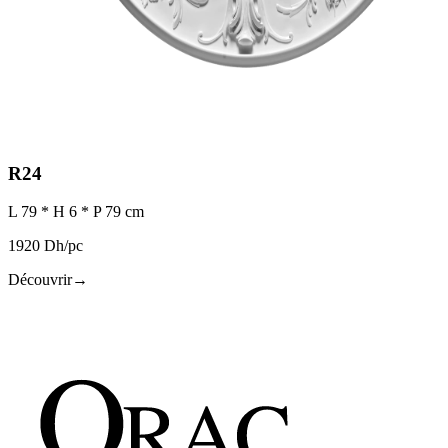
R24
L 79 * H 6 * P 79 cm
1920 Dh/pc
Découvrir
→