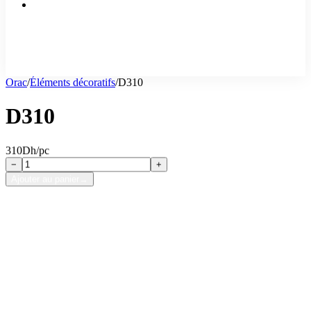
Orac
/
Éléments décoratifs
/
D310
D310
310
Dh/pc
−
+
Ajouter au panier
→