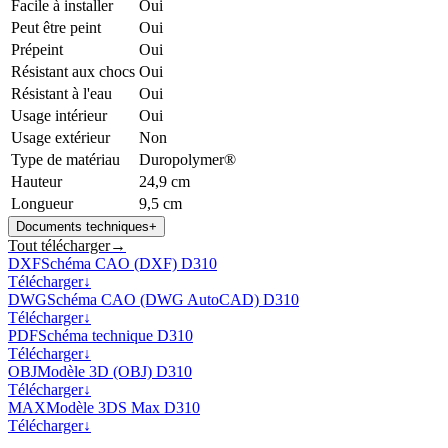
Facile à installer
Oui
Peut être peint
Oui
Prépeint
Oui
Résistant aux chocs
Oui
Résistant à l'eau
Oui
Usage intérieur
Oui
Usage extérieur
Non
Type de matériau
Duropolymer®
Hauteur
24,9 cm
Longueur
9,5 cm
Documents techniques
+
Tout télécharger
→
DXF
Schéma CAO (DXF) D310
Télécharger
↓
DWG
Schéma CAO (DWG AutoCAD) D310
Télécharger
↓
PDF
Schéma technique D310
Télécharger
↓
OBJ
Modèle 3D (OBJ) D310
Télécharger
↓
MAX
Modèle 3DS Max D310
Télécharger
↓