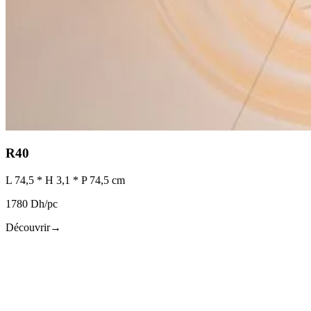
R40
L 74,5 * H 3,1 * P 74,5 cm
1780 Dh/pc
Découvrir
→