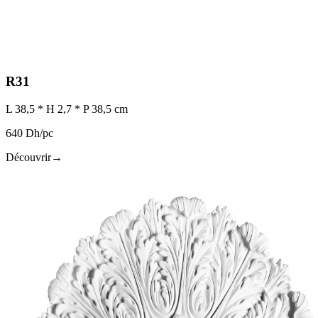
R31
L 38,5 * H 2,7 * P 38,5 cm
640 Dh/pc
Découvrir
→