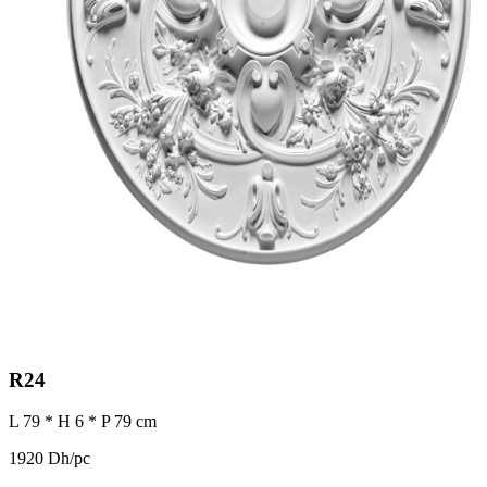
R24
L 79 * H 6 * P 79 cm
1920 Dh/pc