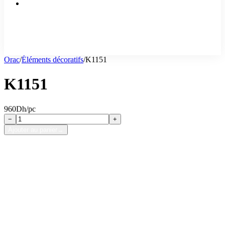
Orac
/
Éléments décoratifs
/
K1151
K1151
960
Dh/pc
−
+
Ajouter au panier
→