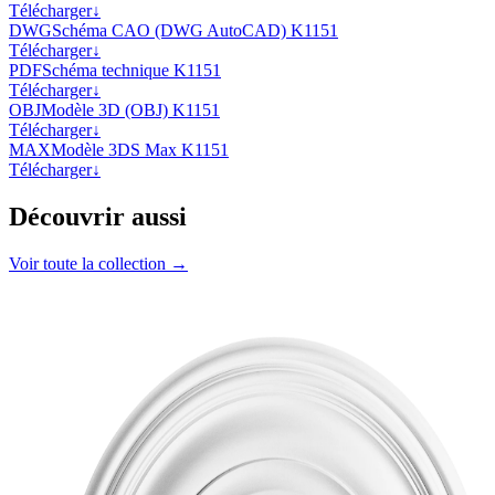
Télécharger
↓
DWG
Schéma CAO (DWG AutoCAD) K1151
Télécharger
↓
PDF
Schéma technique K1151
Télécharger
↓
OBJ
Modèle 3D (OBJ) K1151
Télécharger
↓
MAX
Modèle 3DS Max K1151
Télécharger
↓
Découvrir aussi
Voir toute la collection →