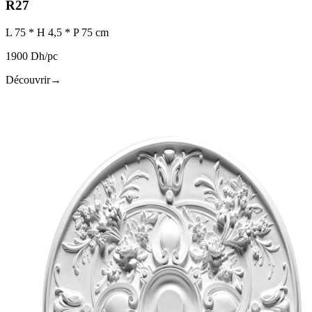
R27
L 75 * H 4,5 * P 75 cm
1900 Dh/pc
Découvrir
→