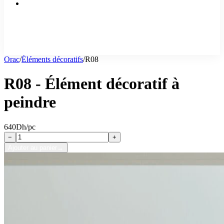
Orac
/
Éléments décoratifs
/
R08
R08 - Élément décoratif à
peindre
640
Dh/pc
−
+
Ajouter au panier
→