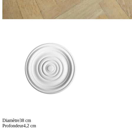
Diamètre
38
cm
Profondeur
4,2
cm