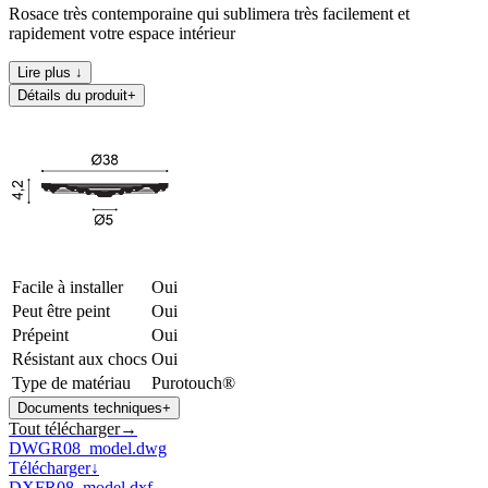
Rosace très contemporaine qui sublimera très facilement et
rapidement votre espace intérieur
Lire plus ↓
Détails du produit
+
Facile à installer
Oui
Peut être peint
Oui
Prépeint
Oui
Résistant aux chocs
Oui
Type de matériau
Purotouch®
Documents techniques
+
Tout télécharger
→
DWG
R08_model.dwg
Télécharger
↓
DXF
R08_model.dxf