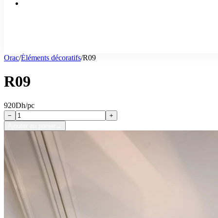
Orac
/
Éléments décoratifs
/
R09
R09
920
Dh/pc
−
+
Ajouter au panier
→