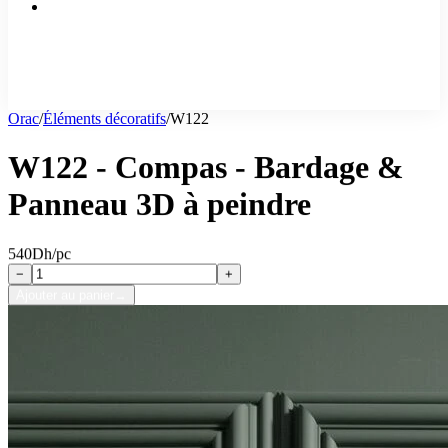
Orac
/
Éléments décoratifs
/
W122
W122 - Compas - Bardage &
Panneau 3D à peindre
540
Dh/pc
−
+
Ajouter au panier
→