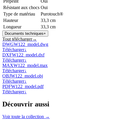
Prépeint
Oui
Résistant aux chocs
Oui
Type de matériau
Purotouch®
Hauteur
33,3 cm
Longueur
33,3 cm
Documents techniques
+
Tout télécharger
→
DWG
W122_model.dwg
Télécharger
↓
DXF
W122_model.dxf
Télécharger
↓
MAX
W122_model.max
Télécharger
↓
OBJ
W122_model.obj
Télécharger
↓
PDF
W122_model.pdf
Télécharger
↓
Découvrir aussi
Voir toute la collection →