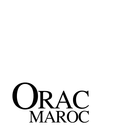
L 79 * H 6 * P 79 cm
1920 Dh/pc
Découvrir
→