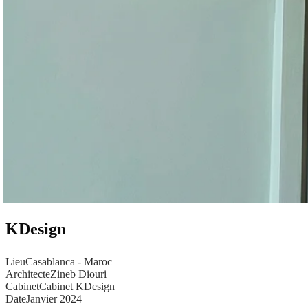
KDesign
Lieu
Casablanca - Maroc
Architecte
Zineb Diouri
Cabinet
Cabinet KDesign
Date
Janvier 2024