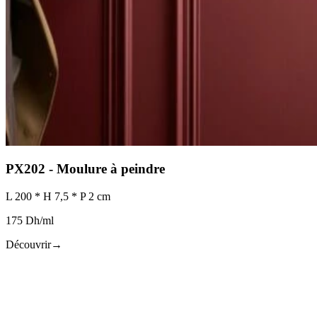
PX202 - Moulure à peindre
L 200 * H 7,5 * P 2 cm
175 Dh/ml
Découvrir
→