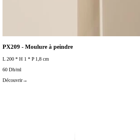
PX209 - Moulure à peindre
L 200 * H 1 * P 1,8 cm
60 Dh/ml
Découvrir
→