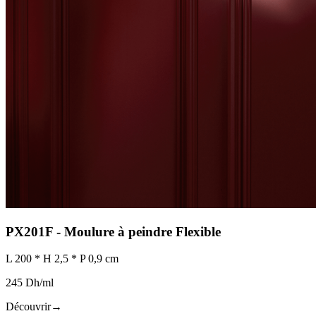
PX201F - Moulure à peindre Flexible
L 200 * H 2,5 * P 0,9 cm
245 Dh/ml
Découvrir
→