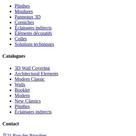
Plinthes
Moulures
Panneaux 3D
Corniches
Éclairages indirects
Éléments décoratifs
Colles
Solutions techniques
Catalogues
3D Wall Covering
Architectural Elements
Modern Classic
Walls
Booklet
Modern
New Classics
Plinthes
Éclairages indirects
Contact
21 Rue des Bruyères,