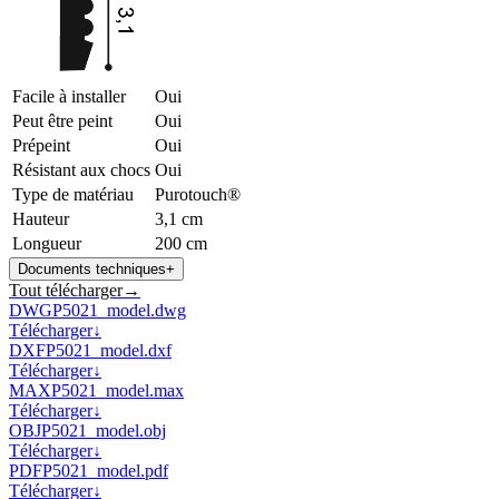
Facile à installer
Oui
Peut être peint
Oui
Prépeint
Oui
Résistant aux chocs
Oui
Type de matériau
Purotouch®
Hauteur
3,1 cm
Longueur
200 cm
Documents techniques
+
Tout télécharger
→
DWG
P5021_model.dwg
Télécharger
↓
DXF
P5021_model.dxf
Télécharger
↓
MAX
P5021_model.max
Télécharger
↓
OBJ
P5021_model.obj
Télécharger
↓
PDF
P5021_model.pdf
Télécharger
↓