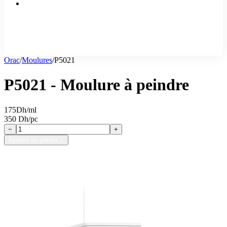
Orac
/
Moulures
/
P5021
P5021 - Moulure à peindre
175
Dh/ml
350 Dh/pc
−
+
Ajouter au panier
→