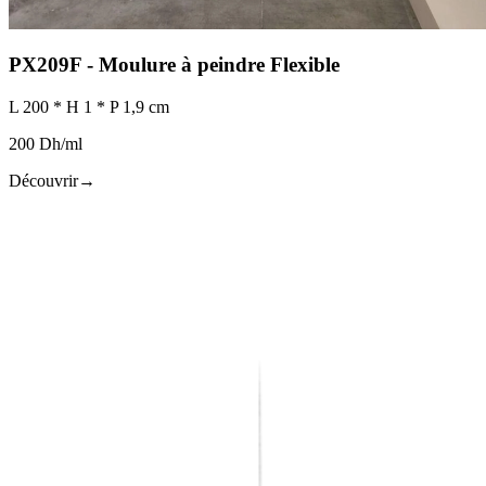
PX209F - Moulure à peindre Flexible
L 200 * H 1 * P 1,9 cm
200 Dh/ml
Découvrir
→