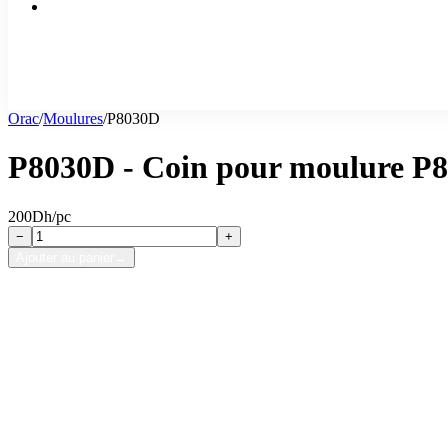
Orac
/
Moulures
/
P8030D
P8030D - Coin pour moulure P
200
Dh/pc
−
+
Ajouter au panier
→