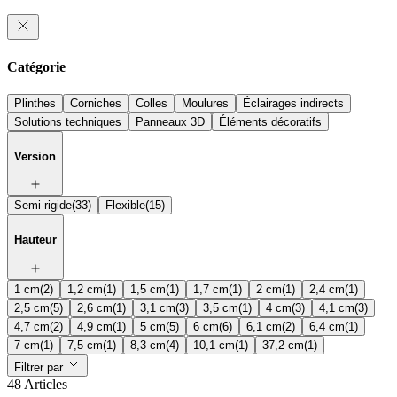
Catégorie
Plinthes
Corniches
Colles
Moulures
Éclairages indirects
Solutions techniques
Panneaux 3D
Éléments décoratifs
Version
Semi-rigide
(33)
Flexible
(15)
Hauteur
1 cm
(2)
1,2 cm
(1)
1,5 cm
(1)
1,7 cm
(1)
2 cm
(1)
2,4 cm
(1)
2,5 cm
(5)
2,6 cm
(1)
3,1 cm
(3)
3,5 cm
(1)
4 cm
(3)
4,1 cm
(3)
4,7 cm
(2)
4,9 cm
(1)
5 cm
(5)
6 cm
(6)
6,1 cm
(2)
6,4 cm
(1)
7 cm
(1)
7,5 cm
(1)
8,3 cm
(4)
10,1 cm
(1)
37,2 cm
(1)
Filtrer par
48 Articles