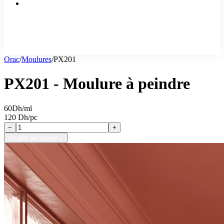
Orac
/
Moulures
/
PX201
PX201 - Moulure à peindre
60
Dh/ml
120 Dh/pc
−
+
Ajouter au panier
→