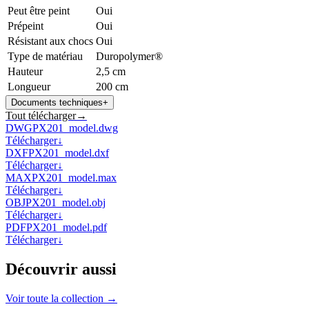
Peut être peint
Oui
Prépeint
Oui
Résistant aux chocs
Oui
Type de matériau
Duropolymer®
Hauteur
2,5 cm
Longueur
200 cm
Documents techniques
+
Tout télécharger
→
DWG
PX201_model.dwg
Télécharger
↓
DXF
PX201_model.dxf
Télécharger
↓
MAX
PX201_model.max
Télécharger
↓
OBJ
PX201_model.obj
Télécharger
↓
PDF
PX201_model.pdf
Télécharger
↓
Découvrir aussi
Voir toute la collection →