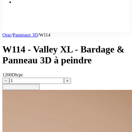
Orac
/
Panneaux 3D
/
W114
W114 - Valley XL - Bardage &
Panneau 3D à peindre
1200
Dh/pc
−
+
Ajouter au panier
→