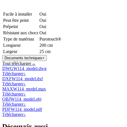
Facile à installer
Oui
Peut être peint
Oui
Prépeint
Oui
Résistant aux chocs
Oui
Type de matériau
Purotouch®
Longueur
200 cm
Largeur
25 cm
Documents techniques
+
Tout télécharger
→
DWG
W114_model.dwg
Télécharger
↓
DXF
W114_model.dxf
Télécharger
↓
MAX
W114_model.max
Télécharger
↓
OBJ
W114_model.obj
Télécharger
↓
PDF
W114_model.pdf
Télécharger
↓
Découvrir aussi